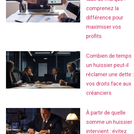
comprenez la
différence pour
maximiser vos
profits
Combien de temps
un huissier peut-il
réclamer une dette :
vos droits face aux
créanciers
À partir de quelle
somme un huissier
intervient : évitez