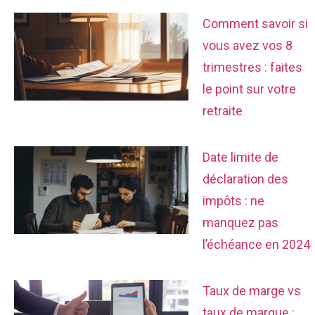
Comment savoir si
vous avez vos 8
trimestres : faites
le point sur votre
retraite
Date limite de
déclaration des
impôts : ne
manquez pas
l’échéance en 2024
Taux de marge vs
taux de marque :