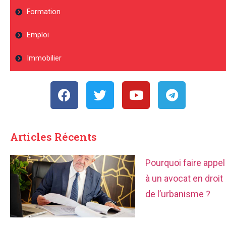
Formation
Emploi
Immobilier
Articles Récents
Pourquoi faire appel
à un avocat en droit
de l’urbanisme ?