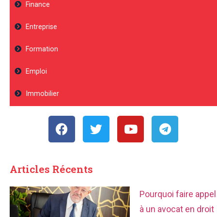
Finance
Entreprise
Formation
Emploi
Immobilier
Articles Récents
Pourquoi faire appel
à un avocat en droit