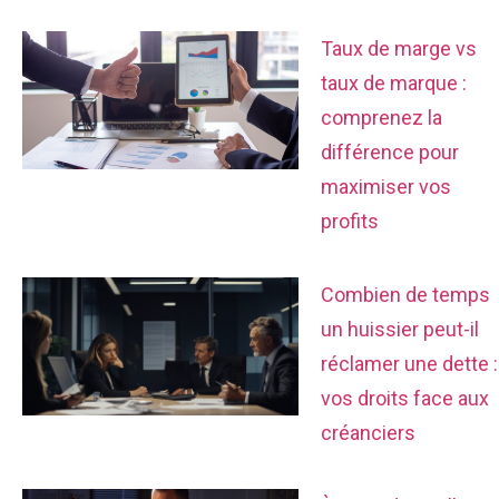
Taux de marge vs
taux de marque :
comprenez la
différence pour
maximiser vos
profits
Combien de temps
un huissier peut-il
réclamer une dette :
vos droits face aux
créanciers