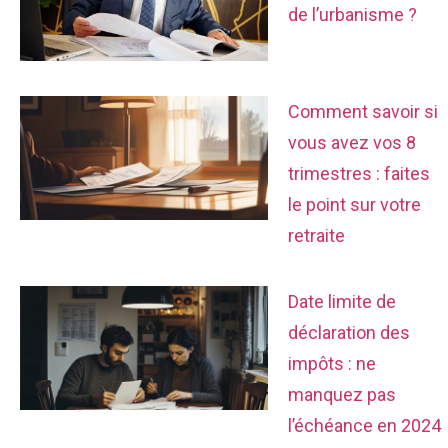
de l’urbanisme ?
Comment savoir si
vous avez vos 8
trimestres : faites
le point sur votre
retraite
Date limite de
déclaration des
impôts : ne
manquez pas
l’échéance en 2024