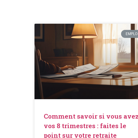
EMPLO
Comment savoir si vous ave
vos 8 trimestres : faites le
point sur votre retraite