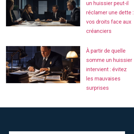
un huissier peut-il
réclamer une dette :
vos droits face aux
créanciers
À partir de quelle
somme un huissier
intervient : évitez
les mauvaises
surprises