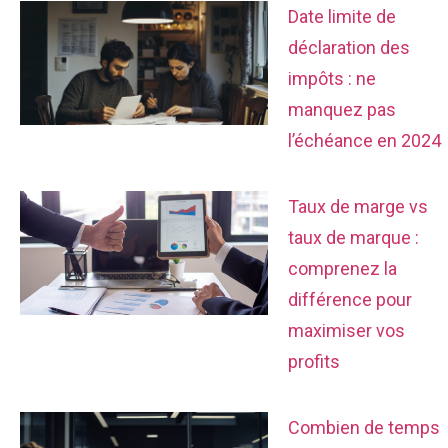
Date limite de
déclaration des
impôts : ne
manquez pas
l’échéance en 2024
Taux de marge vs
taux de marque :
comprenez la
différence pour
maximiser vos
profits
Combien de temps