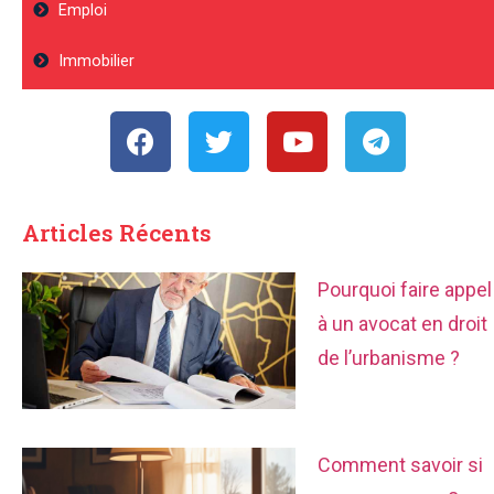
Emploi
Immobilier
Articles Récents
Pourquoi faire appel
à un avocat en droit
de l’urbanisme ?
Comment savoir si