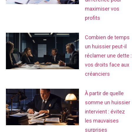
maximiser vos
profits
Combien de temps
un huissier peut-il
réclamer une dette :
vos droits face aux
créanciers
À partir de quelle
somme un huissier
intervient : évitez
les mauvaises
surprises