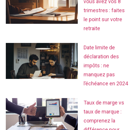
vous avez vos 8
trimestres : faites
le point sur votre
retraite
Date limite de
déclaration des
impôts : ne
manquez pas
l’échéance en 2024
Taux de marge vs
taux de marque :
comprenez la
différence pour