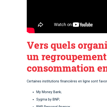
Vers quels organ
un regroupement d
consommation en 
Certaines institutions financières en ligne sont fav
My Money Bank;
Sygma by BNP;
BNP Personal finance ;