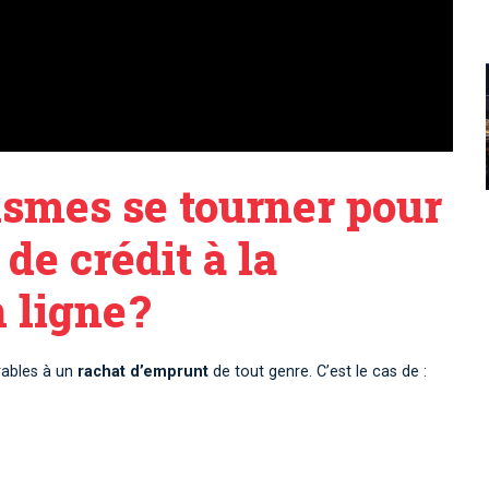
ismes se tourner pour
e crédit à la
ligne ?
orables à un
rachat d’emprunt
de tout genre. C’est le cas de :