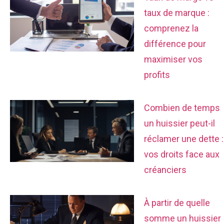
taux de marque :
comprenez la
différence pour
maximiser vos
profits
Combien de temps
un huissier peut-il
réclamer une dette :
vos droits face aux
créanciers
À partir de quelle
somme un huissier