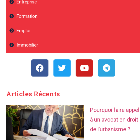
Entreprise
Formation
Emploi
Immobilier
Articles Récents
Pourquoi faire appel
à un avocat en droit
de l’urbanisme ?