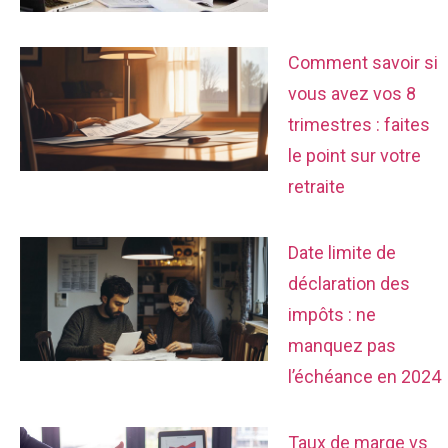
Comment savoir si
vous avez vos 8
trimestres : faites
le point sur votre
retraite
Date limite de
déclaration des
impôts : ne
manquez pas
l’échéance en 2024
Taux de marge vs