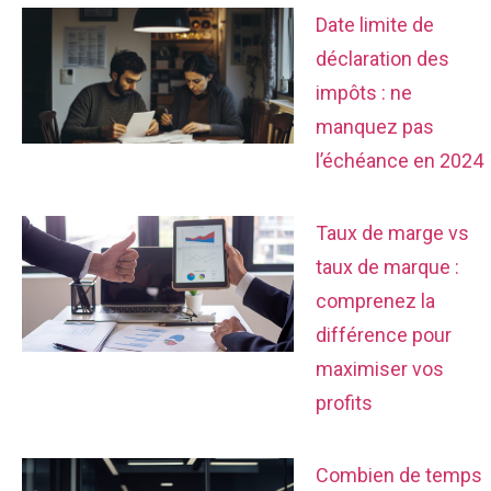
Date limite de
déclaration des
impôts : ne
manquez pas
l’échéance en 2024
Taux de marge vs
taux de marque :
comprenez la
différence pour
maximiser vos
profits
Combien de temps