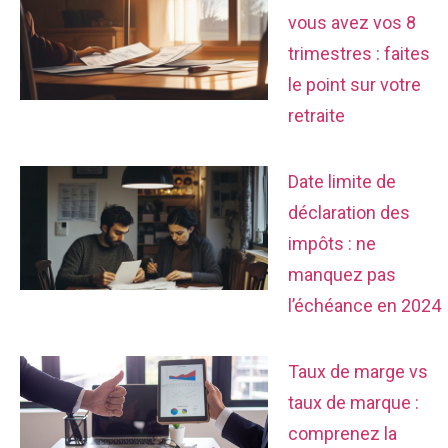
vous avez vos 8
trimestres : faites
le point sur votre
retraite
Date limite de
déclaration des
impôts : ne
manquez pas
l’échéance en 2024
Taux de marge vs
taux de marque :
comprenez la