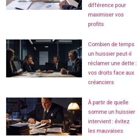
différence pour
maximiser vos
profits
Combien de temps
un huissier peut-il
réclamer une dette :
vos droits face aux
créanciers
À partir de quelle
somme un huissier
intervient : évitez
les mauvaises