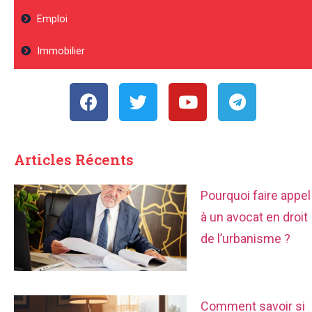
Emploi
Immobilier
Articles Récents
Pourquoi faire appel
à un avocat en droit
de l’urbanisme ?
Comment savoir si