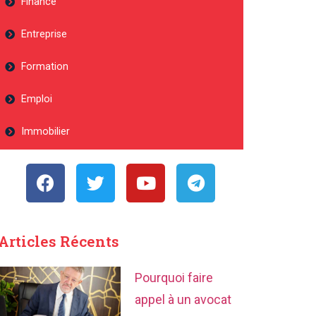
Finance
Entreprise
Formation
Emploi
Immobilier
Articles Récents
Pourquoi faire
appel à un avocat