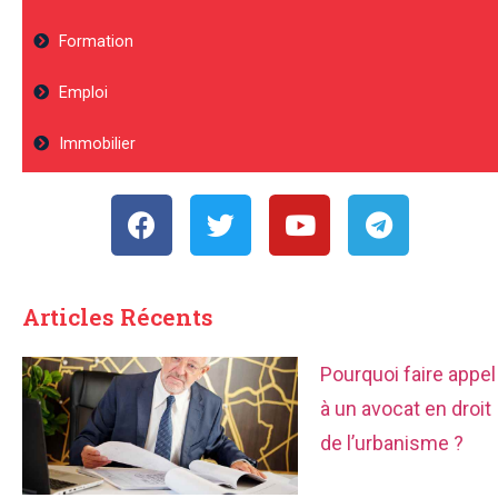
Formation
Emploi
Immobilier
Articles Récents
Pourquoi faire appel
à un avocat en droit
de l’urbanisme ?