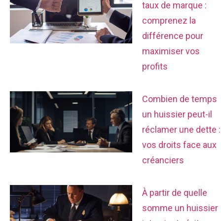
taux de marque :
comprenez la
différence pour
maximiser vos
profits
Combien de temps
un huissier peut-il
réclamer une dette :
vos droits face aux
créanciers
À partir de quelle
somme un huissier