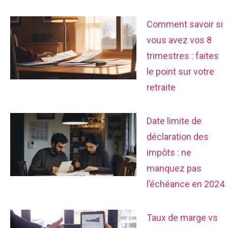
Comment savoir si
vous avez vos 8
trimestres : faites
le point sur votre
retraite
Date limite de
déclaration des
impôts : ne
manquez pas
l’échéance en 2024
Taux de marge vs