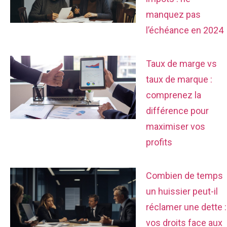
manquez pas
l’échéance en 2024
Taux de marge vs
taux de marque :
comprenez la
différence pour
maximiser vos
profits
Combien de temps
un huissier peut-il
réclamer une dette :
vos droits face aux