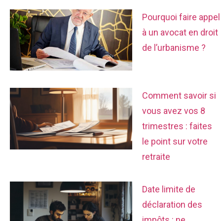
Pourquoi faire appel
à un avocat en droit
de l’urbanisme ?
Comment savoir si
vous avez vos 8
trimestres : faites
le point sur votre
retraite
Date limite de
déclaration des
impôts : ne