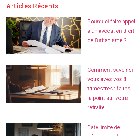
Articles Récents
Pourquoi faire appel
à un avocat en droit
de l’urbanisme ?
Comment savoir si
vous avez vos 8
trimestres : faites
le point sur votre
retraite
Date limite de