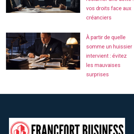
vos droits face aux
créanciers
À partir de quelle
somme un huissier
intervient : évitez
les mauvaises
surprises