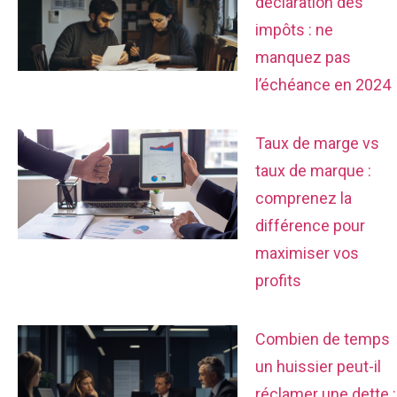
déclaration des
impôts : ne
manquez pas
l’échéance en 2024
Taux de marge vs
taux de marque :
comprenez la
différence pour
maximiser vos
profits
Combien de temps
un huissier peut-il
réclamer une dette :