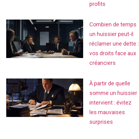
profits
Combien de temps
un huissier peut-il
réclamer une dette :
vos droits face aux
créanciers
À partir de quelle
somme un huissier
intervient : évitez
les mauvaises
surprises