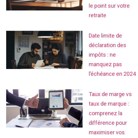
le point sur votre
retraite
Date limite de
déclaration des
impôts : ne
manquez pas
l’échéance en 2024
Taux de marge vs
taux de marque :
comprenez la
différence pour
maximiser vos