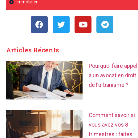
Immobilier
Articles Récents
Pourquoi faire appel
à un avocat en droit
de l’urbanisme ?
Comment savoir si
vous avez vos 8
trimestres : faites